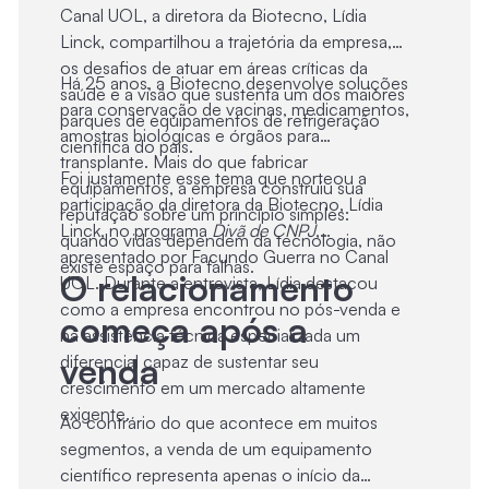
Canal UOL, a diretora da Biotecno, Lídia
competitivo
Linck, compartilhou a trajetória da empresa,
os desafios de atuar em áreas críticas da
Há 25 anos, a Biotecno desenvolve soluções
saúde e a visão que sustenta um dos maiores
para conservação de vacinas, medicamentos,
parques de equipamentos de refrigeração
amostras biológicas e órgãos para
científica do país.
transplante. Mais do que fabricar
Foi justamente esse tema que norteou a
equipamentos, a empresa construiu sua
participação da diretora da Biotecno, Lídia
reputação sobre um princípio simples:
Linck, no programa
Divã de CNPJ
,
quando vidas dependem da tecnologia, não
apresentado por Facundo Guerra no Canal
existe espaço para falhas.
O relacionamento
UOL. Durante a entrevista, Lídia destacou
como a empresa encontrou no pós-venda e
começa após a
na assistência técnica especializada um
venda
diferencial capaz de sustentar seu
crescimento em um mercado altamente
exigente.
Ao contrário do que acontece em muitos
segmentos, a venda de um equipamento
científico representa apenas o início da