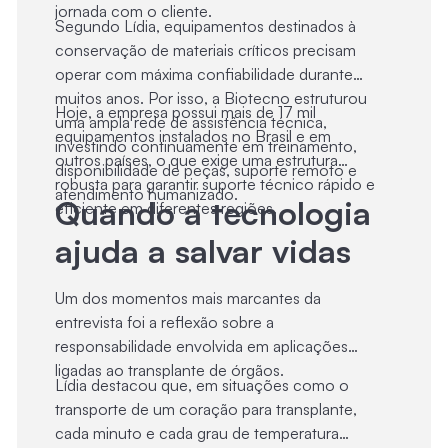
jornada com o cliente.
Segundo Lídia, equipamentos destinados à
conservação de materiais críticos precisam
operar com máxima confiabilidade durante
muitos anos. Por isso, a Biotecno estruturou
Hoje, a empresa possui mais de 17 mil
uma ampla rede de assistência técnica,
equipamentos instalados no Brasil e em
investindo continuamente em treinamento,
outros países, o que exige uma estrutura
disponibilidade de peças, suporte remoto e
robusta para garantir suporte técnico rápido e
atendimento humanizado.
Quando a tecnologia
eficiente em diferentes regiões.
ajuda a salvar vidas
Um dos momentos mais marcantes da
entrevista foi a reflexão sobre a
responsabilidade envolvida em aplicações
ligadas ao transplante de órgãos.
Lídia destacou que, em situações como o
transporte de um coração para transplante,
cada minuto e cada grau de temperatura