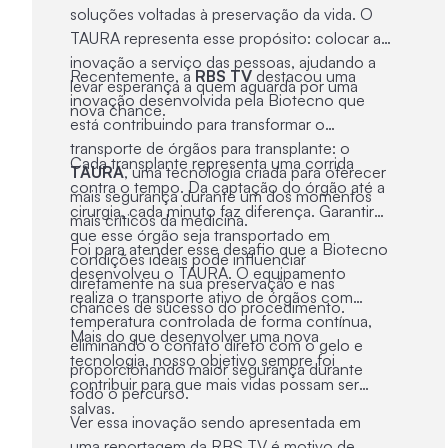
soluções voltadas à preservação da vida. O
levando esperança a
TAURA representa esse propósito: colocar a
pacientes que aguardam
inovação a serviço das pessoas, ajudando a
Recentemente, a
RBS TV
destacou uma
levar esperança a quem aguarda por uma
por um transplante
inovação desenvolvida pela Biotecno que
nova chance.
está contribuindo para transformar o
transporte de órgãos para transplante: o
Cada transplante representa uma corrida
TAURA
, uma tecnologia criada para oferecer
contra o tempo. Da captação do órgão até a
mais segurança durante um dos momentos
cirurgia, cada minuto faz diferença. Garantir
mais críticos da medicina.
que esse órgão seja transportado em
Foi para atender esse desafio que a Biotecno
condições ideais pode influenciar
desenvolveu o TAURA. O equipamento
diretamente na sua preservação e nas
realiza o transporte ativo de órgãos com
chances de sucesso do procedimento.
temperatura controlada de forma contínua,
Mais do que desenvolver uma nova
eliminando o contato direto com o gelo e
tecnologia, nosso objetivo sempre foi
proporcionando maior segurança durante
contribuir para que mais vidas possam ser
todo o percurso.
salvas.
Ver essa inovação sendo apresentada em
uma reportagem da RBS TV é motivo de