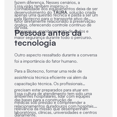
fazem diferença. Nesses cenários, a
Essa visão também inspirou o
confiabilidade dos equipamentos deixa de ser
desenvolvimento do
TAURA
, solução criada
apenas uma questão técnica e passa a ser um
pela Biotecno para o transporte ativo de
fator diretamente relacionado à preservação
órgãos, oferecendo controle contínuo de
da vida.
Pessoas antes da
temperatura, monitoramento de dados e
maior segurança durante todo o percurso.
tecnologia
Outro aspecto ressaltado durante a conversa
foi a importância do fator humano.
Para a Biotecno, formar uma rede de
assistência técnica eficiente vai além da
capacitação técnica. Os profissionais
precisam estar preparados para atuar em
Essa cultura de atendimento tem sido uma
ambientes hospitalares, lidar com equipes
das bases para a construção de
médicas sob pressão e compreender a
relacionamentos duradouros com hospitais,
relevância da missão que desempenham
laboratórios, clínicas, universidades e centros
diariamente.