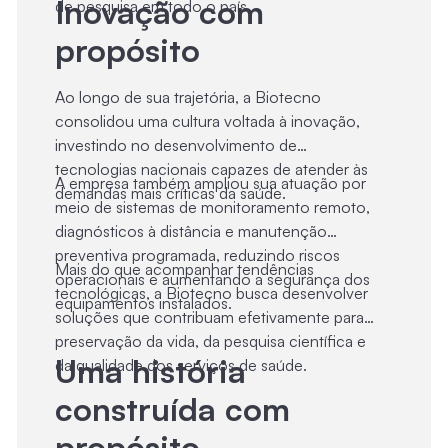
Inovação com
de pesquisa em todo o país.
propósito
Ao longo de sua trajetória, a Biotecno
consolidou uma cultura voltada à inovação,
investindo no desenvolvimento de
tecnologias nacionais capazes de atender às
A empresa também ampliou sua atuação por
demandas mais críticas da saúde.
meio de sistemas de monitoramento remoto,
diagnósticos à distância e manutenção
preventiva programada, reduzindo riscos
Mais do que acompanhar tendências
operacionais e aumentando a segurança dos
tecnológicas, a Biotecno busca desenvolver
equipamentos instalados.
soluções que contribuam efetivamente para a
preservação da vida, da pesquisa científica e
Uma história
da qualidade dos serviços de saúde.
construída com
propósito