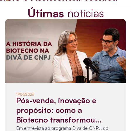
Útimas
notícias
17/06/2026
Pós-venda, inovação e
propósito: como a
Biotecno transformou
confiança em diferencial
Em entrevista ao programa Divã de CNPJ, do