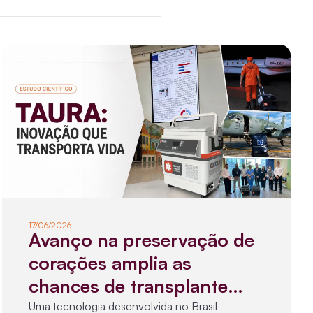
17/06/2026
Avanço na preservação de
corações amplia as
chances de transplante
para pacientes na fila de
Uma tecnologia desenvolvida no Brasil