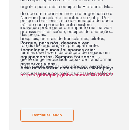
orgulho para toda a equipe da Biotecno. Mais
do que um reconhecimento à engenharia e à
Nenhum transplante acontece sozinho. Por
pesquisa brasileiras, é a confirmação de que a
trás de cada procedimento existem
inovação pode gerar um impacto real na vida
profissionais da saúde, equipes de captação,
das pessoas.
hospitais, centrais de transplantes, pilotos,
Porque, para nós, desenvolver
forças de segurança e, principalmente,
tecnologia nunca foi apenas criar
famílias que fazem da doação de órgãos um
equipamentos. Sempre foi sobre
gesto de generosidade capaz de transformar
preservar vidas.
vidas. Sentimo-nos honrados por contribuir
Assista à matéria completa no Globoplay:
com essa rede por meio da nossa tecnologia.
https://globoplay.globo.com/v/14783027
Continuar lendo