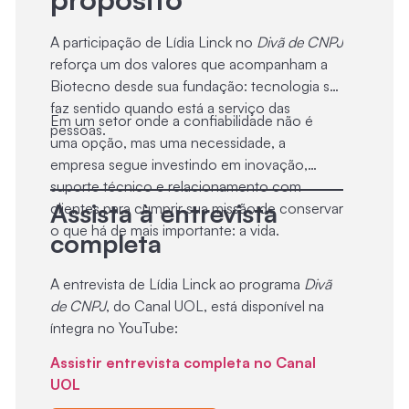
A participação de Lídia Linck no
Divã de CNPJ
reforça um dos valores que acompanham a
Biotecno desde sua fundação: tecnologia só
faz sentido quando está a serviço das
Em um setor onde a confiabilidade não é
pessoas.
uma opção, mas uma necessidade, a
empresa segue investindo em inovação,
suporte técnico e relacionamento com
Assista à entrevista
clientes para cumprir sua missão de conservar
o que há de mais importante: a vida.
completa
A entrevista de Lídia Linck ao programa
Divã
de CNPJ
, do Canal UOL, está disponível na
íntegra no YouTube:
Assistir entrevista completa no Canal
UOL