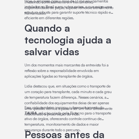
Hoje, a empresa possui mais de 17 mil equipamentos
investindo continuamente em treinamento,
instalados no Brasil e em outros países, o que exige uma
disponibilidade de peças, suporte remoto e atendimento
estrutura robusta para garantir suporte técnico rápido e
humanizado.
eficiente em diferentes regiões.
Quando a
tecnologia ajuda a
salvar vidas
Um dos momentos mais marcantes da entrevista foi a
reflexão sobre a responsabilidade envolvida em
aplicações ligadas ao transplante de órgãos.
Lídia destacou que, em situações como o transporte de
um coração para transplante, cada minuto e cada grau
de temperatura fazem diferença. Nesses cenários, a
confiabilidade dos equipamentos deixa de ser apenas
Essa visão também inspirou o desenvolvimento do
uma questão técnica e passa a ser um fator diretamente
TAURA
, solução criada pela Biotecno para o transporte
relacionado à preservação da vida.
ativo de órgãos, oferecendo controle contínuo de
temperatura, monitoramento de dados e maior
segurança durante todo o percurso.
Pessoas antes da