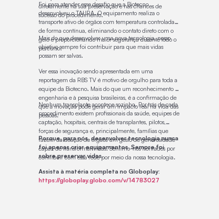
Foi para atender esse desafio que a Biotecno
diretamente na sua preservação e nas chances de
desenvolveu o TAURA. O equipamento realiza o
sucesso do procedimento.
transporte ativo de órgãos com temperatura controlada
de forma contínua, eliminando o contato direto com o
Mais do que desenvolver uma nova tecnologia, nosso
gelo e proporcionando maior segurança durante todo o
objetivo sempre foi contribuir para que mais vidas
percurso.
possam ser salvas.
Ver essa inovação sendo apresentada em uma
reportagem da RBS TV é motivo de orgulho para toda a
equipe da Biotecno. Mais do que um reconhecimento à
engenharia e à pesquisa brasileiras, é a confirmação de
Nenhum transplante acontece sozinho. Por trás de cada
que a inovação pode gerar um impacto real na vida das
procedimento existem profissionais da saúde, equipes de
pessoas.
captação, hospitais, centrais de transplantes, pilotos,
forças de segurança e, principalmente, famílias que
Porque, para nós, desenvolver tecnologia nunca
fazem da doação de órgãos um gesto de generosidade
foi apenas criar equipamentos. Sempre foi
capaz de transformar vidas. Sentimo-nos honrados por
sobre preservar vidas.
contribuir com essa rede por meio da nossa tecnologia.
Assista à matéria completa no Globoplay:
https://globoplay.globo.com/v/14783027