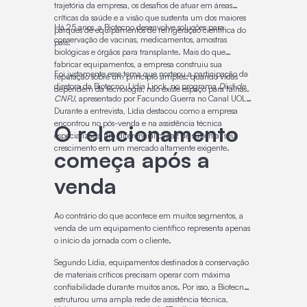
trajetória da empresa, os desafios de atuar em áreas
críticas da saúde e a visão que sustenta um dos maiores
Há 25 anos, a Biotecno desenvolve soluções para
parques de equipamentos de refrigeração científica do
conservação de vacinas, medicamentos, amostras
país.
biológicas e órgãos para transplante. Mais do que
fabricar equipamentos, a empresa construiu sua
Foi justamente esse tema que norteou a participação da
reputação sobre um princípio simples: quando vidas
diretora da Biotecno, Lídia Linck, no programa
Divã de
dependem da tecnologia, não existe espaço para falhas.
CNPJ
, apresentado por Facundo Guerra no Canal UOL.
Durante a entrevista, Lídia destacou como a empresa
encontrou no pós-venda e na assistência técnica
O relacionamento
especializada um diferencial capaz de sustentar seu
crescimento em um mercado altamente exigente.
começa após a
venda
Ao contrário do que acontece em muitos segmentos, a
venda de um equipamento científico representa apenas
o início da jornada com o cliente.
Segundo Lídia, equipamentos destinados à conservação
de materiais críticos precisam operar com máxima
confiabilidade durante muitos anos. Por isso, a Biotecno
estruturou uma ampla rede de assistência técnica,