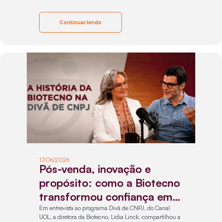
Continuar lendo
17/06/2026
Pós-venda, inovação e
propósito: como a Biotecno
transformou confiança em
diferencial competitivo
Em entrevista ao programa Divã de CNPJ, do Canal
UOL, a diretora da Biotecno, Lídia Linck, compartilhou a