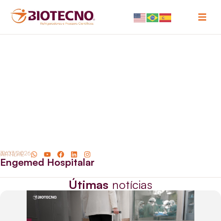
Início
Produtos
Sobre
Blog
Contato
Suporte
31/03/2026
Engemed Hospitalar
Útimas
notícias