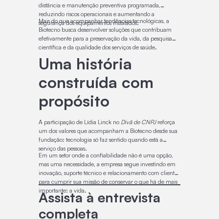
distância e manutenção preventiva programada,
reduzindo riscos operacionais e aumentando a
Mais do que acompanhar tendências tecnológicas, a
segurança dos equipamentos instalados.
Biotecno busca desenvolver soluções que contribuam
efetivamente para a preservação da vida, da pesquisa
científica e da qualidade dos serviços de saúde.
Uma história
construída com
propósito
A participação de Lídia Linck no
Divã de CNPJ
reforça
um dos valores que acompanham a Biotecno desde sua
fundação: tecnologia só faz sentido quando está a
serviço das pessoas.
Em um setor onde a confiabilidade não é uma opção,
mas uma necessidade, a empresa segue investindo em
inovação, suporte técnico e relacionamento com clientes
para cumprir sua missão de conservar o que há de mais
importante: a vida.
Assista à entrevista
completa