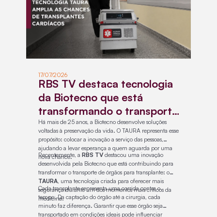
17/07/2026
RBS TV destaca tecnologia
da Biotecno que está
transformando o transporte
de órgãos e levando
Há mais de 25 anos, a Biotecno desenvolve soluções
voltadas à preservação da vida. O TAURA representa esse
esperança a pacientes que
propósito: colocar a inovação a serviço das pessoas,
ajudando a levar esperança a quem aguarda por uma
aguardam por um
Recentemente, a
RBS TV
destacou uma inovação
nova chance.
transplante
desenvolvida pela Biotecno que está contribuindo para
transformar o transporte de órgãos para transplante: o
TAURA
, uma tecnologia criada para oferecer mais
Cada transplante representa uma corrida contra o
segurança durante um dos momentos mais críticos da
tempo. Da captação do órgão até a cirurgia, cada
medicina.
minuto faz diferença. Garantir que esse órgão seja
transportado em condições ideais pode influenciar