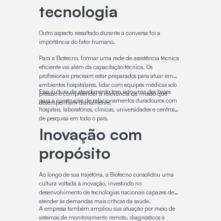
tecnologia
Outro aspecto ressaltado durante a conversa foi a
importância do fator humano.
Para a Biotecno, formar uma rede de assistência técnica
eficiente vai além da capacitação técnica. Os
profissionais precisam estar preparados para atuar em
ambientes hospitalares, lidar com equipes médicas sob
Essa cultura de atendimento tem sido uma das bases
pressão e compreender a relevância da missão que
para a construção de relacionamentos duradouros com
desempenham diariamente.
hospitais, laboratórios, clínicas, universidades e centros
de pesquisa em todo o país.
Inovação com
propósito
Ao longo de sua trajetória, a Biotecno consolidou uma
cultura voltada à inovação, investindo no
desenvolvimento de tecnologias nacionais capazes de
atender às demandas mais críticas da saúde.
A empresa também ampliou sua atuação por meio de
sistemas de monitoramento remoto, diagnósticos à