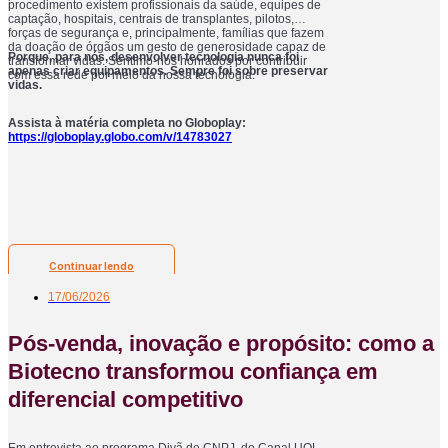
procedimento existem profissionais da saúde, equipes de
captação, hospitais, centrais de transplantes, pilotos,
forças de segurança e, principalmente, famílias que fazem
da doação de órgãos um gesto de generosidade capaz de
Porque, para nós, desenvolver tecnologia nunca foi
transformar vidas. Sentimo-nos honrados por contribuir
apenas criar equipamentos. Sempre foi sobre preservar
com essa rede por meio da nossa tecnologia.
vidas.
Assista à matéria completa no Globoplay:
https://globoplay.globo.com/v/14783027
Continuar lendo
17/06/2026
Pós-venda, inovação e propósito: como a
Biotecno transformou confiança em
diferencial competitivo
Em entrevista ao programa Divã de CNPJ, do Canal UOL,