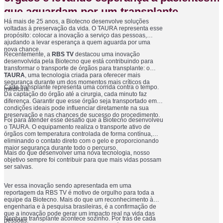
que aguardam por um transplante
Há mais de 25 anos, a Biotecno desenvolve soluções
voltadas à preservação da vida. O TAURA representa esse
propósito: colocar a inovação a serviço das pessoas,
ajudando a levar esperança a quem aguarda por uma
nova chance.
Recentemente, a
RBS TV
destacou uma inovação
desenvolvida pela Biotecno que está contribuindo para
transformar o transporte de órgãos para transplante: o
TAURA
, uma tecnologia criada para oferecer mais
segurança durante um dos momentos mais críticos da
Cada transplante representa uma corrida contra o tempo.
medicina.
Da captação do órgão até a cirurgia, cada minuto faz
diferença. Garantir que esse órgão seja transportado em
condições ideais pode influenciar diretamente na sua
preservação e nas chances de sucesso do procedimento.
Foi para atender esse desafio que a Biotecno desenvolveu
o TAURA. O equipamento realiza o transporte ativo de
órgãos com temperatura controlada de forma contínua,
eliminando o contato direto com o gelo e proporcionando
maior segurança durante todo o percurso.
Mais do que desenvolver uma nova tecnologia, nosso
objetivo sempre foi contribuir para que mais vidas possam
ser salvas.
Ver essa inovação sendo apresentada em uma
reportagem da RBS TV é motivo de orgulho para toda a
equipe da Biotecno. Mais do que um reconhecimento à
engenharia e à pesquisa brasileiras, é a confirmação de
que a inovação pode gerar um impacto real na vida das
Nenhum transplante acontece sozinho. Por trás de cada
pessoas.