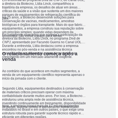
a diretora da Biotecno, Lídia Linck, compartilhou a
trajetória da empresa, os desafios de atuar em áreas
críticas da saúde e a visão que sustenta um dos maiores
parques de equipamentos de refrigeração científica do
Há 25 anos, a Biotecno desenvolve soluções para
país.
conservação de vacinas, medicamentos, amostras
biológicas e órgãos para transplante. Mais do que fabricar
equipamentos, a empresa construiu sua reputação sobre
um princípio simples: quando vidas dependem da
Foi justamente esse tema que norteou a participação da
tecnologia, não existe espaço para falhas.
diretora da Biotecno, Lídia Linck, no programa
Divã de
CNPJ
, apresentado por Facundo Guerra no Canal UOL.
Durante a entrevista, Lídia destacou como a empresa
encontrou no pós-venda e na assistência técnica
O relacionamento começa após a
especializada um diferencial capaz de sustentar seu
crescimento em um mercado altamente exigente.
venda
Ao contrário do que acontece em muitos segmentos, a
venda de um equipamento científico representa apenas o
início da jornada com o cliente.
Segundo Lídia, equipamentos destinados à conservação
de materiais críticos precisam operar com máxima
confiabilidade durante muitos anos. Por isso, a Biotecno
estruturou uma ampla rede de assistência técnica,
investindo continuamente em treinamento, disponibilidade
Hoje, a empresa possui mais de 17 mil equipamentos
de peças, suporte remoto e atendimento humanizado.
instalados no Brasil e em outros países, o que exige uma
estrutura robusta para garantir suporte técnico rápido e
eficiente em diferentes regiões.