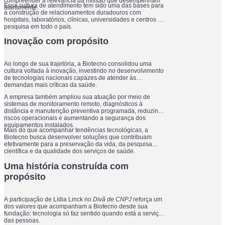
compreender a relevância da missão que desempenham
Essa cultura de atendimento tem sido uma das bases para
diariamente.
a construção de relacionamentos duradouros com
hospitais, laboratórios, clínicas, universidades e centros de
pesquisa em todo o país.
Inovação com propósito
Ao longo de sua trajetória, a Biotecno consolidou uma
cultura voltada à inovação, investindo no desenvolvimento
de tecnologias nacionais capazes de atender às
demandas mais críticas da saúde.
A empresa também ampliou sua atuação por meio de
sistemas de monitoramento remoto, diagnósticos à
distância e manutenção preventiva programada, reduzindo
riscos operacionais e aumentando a segurança dos
equipamentos instalados.
Mais do que acompanhar tendências tecnológicas, a
Biotecno busca desenvolver soluções que contribuam
efetivamente para a preservação da vida, da pesquisa
científica e da qualidade dos serviços de saúde.
Uma história construída com
propósito
A participação de Lídia Linck no
Divã de CNPJ
reforça um
dos valores que acompanham a Biotecno desde sua
fundação: tecnologia só faz sentido quando está a serviço
das pessoas.