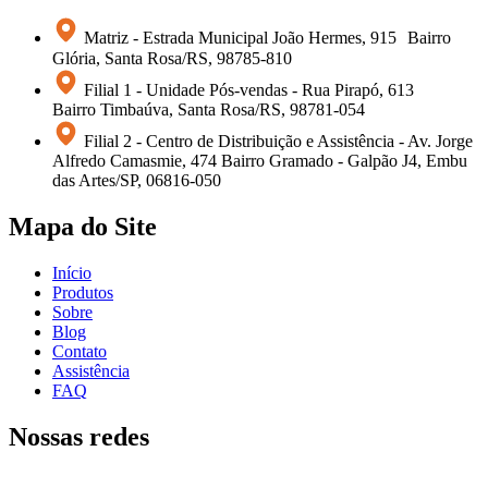
excelente preservação significa mais oportunidades para
pacientes que aguardam um coração na fila de
Matriz - Estrada Municipal João Hermes, 915 Bairro
transplantes”, conclui Alvarez.
Glória, Santa Rosa/RS, 98785-810
Filial 1 - Unidade Pós-vendas - Rua Pirapó, 613
Bairro Timbaúva, Santa Rosa/RS, 98781-054
Filial 2 - Centro de Distribuição e Assistência - Av. Jorge
Alfredo Camasmie, 474 Bairro Gramado - Galpão J4, Embu
das Artes/SP, 06816-050
Mapa do Site
Início
Produtos
Sobre
Blog
Contato
Assistência
FAQ
Nossas redes