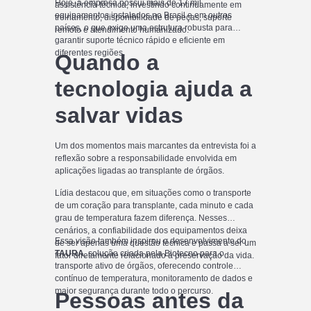
Hoje, a empresa possui mais de 17 mil
assistência técnica, investindo continuamente em
equipamentos instalados no Brasil e em outros
treinamento, disponibilidade de peças, suporte
países, o que exige uma estrutura robusta para
remoto e atendimento humanizado.
garantir suporte técnico rápido e eficiente em
diferentes regiões.
Quando a
tecnologia ajuda a
salvar vidas
Um dos momentos mais marcantes da entrevista foi a
reflexão sobre a responsabilidade envolvida em
aplicações ligadas ao transplante de órgãos.
Lídia destacou que, em situações como o transporte
de um coração para transplante, cada minuto e cada
grau de temperatura fazem diferença. Nesses
cenários, a confiabilidade dos equipamentos deixa
Essa visão também inspirou o desenvolvimento do
de ser apenas uma questão técnica e passa a ser um
TAURA
, solução criada pela Biotecno para o
fator diretamente relacionado à preservação da vida.
transporte ativo de órgãos, oferecendo controle
contínuo de temperatura, monitoramento de dados e
maior segurança durante todo o percurso.
Pessoas antes da