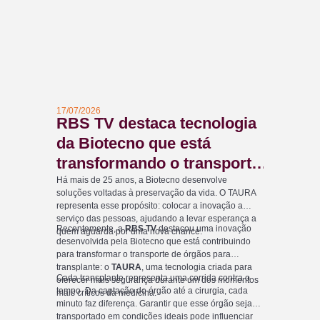
17/07/2026
RBS TV destaca tecnologia
da Biotecno que está
transformando o transporte
de órgãos e levando
Há mais de 25 anos, a Biotecno desenvolve
soluções voltadas à preservação da vida. O TAURA
esperança a pacientes que
representa esse propósito: colocar a inovação a
serviço das pessoas, ajudando a levar esperança a
aguardam por um
Recentemente, a
RBS TV
destacou uma inovação
quem aguarda por uma nova chance.
transplante
desenvolvida pela Biotecno que está contribuindo
para transformar o transporte de órgãos para
transplante: o
TAURA
, uma tecnologia criada para
Cada transplante representa uma corrida contra o
oferecer mais segurança durante um dos momentos
tempo. Da captação do órgão até a cirurgia, cada
mais críticos da medicina.
minuto faz diferença. Garantir que esse órgão seja
transportado em condições ideais pode influenciar