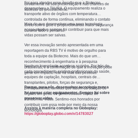
Foi para atender esse desafio que a Biotecno
diretamente na sua preservação e nas chances de
desenvolveu o TAURA. O equipamento realiza o
sucesso do procedimento.
transporte ativo de órgãos com temperatura
controlada de forma contínua, eliminando o contato
Mais do que desenvolver uma nova tecnologia,
direto com o gelo e proporcionando maior segurança
nosso objetivo sempre foi contribuir para que mais
durante todo o percurso.
vidas possam ser salvas.
Ver essa inovação sendo apresentada em uma
reportagem da RBS TV é motivo de orgulho para
toda a equipe da Biotecno. Mais do que um
reconhecimento à engenharia e à pesquisa
Nenhum transplante acontece sozinho. Por trás de
brasileiras, é a confirmação de que a inovação pode
cada procedimento existem profissionais da saúde,
gerar um impacto real na vida das pessoas.
equipes de captação, hospitais, centrais de
transplantes, pilotos, forças de segurança e,
Porque, para nós, desenvolver tecnologia nunca
principalmente, famílias que fazem da doação de
foi apenas criar equipamentos. Sempre foi sobre
órgãos um gesto de generosidade capaz de
preservar vidas.
transformar vidas. Sentimo-nos honrados por
contribuir com essa rede por meio da nossa
Assista à matéria completa no Globoplay:
tecnologia.
https://globoplay.globo.com/v/14783027