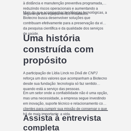
à distância e manutenção preventiva programada,
reduzindo riscos operacionais e aumentando a
Mais do que acompanhar tendências tecnológicas, a
segurança dos equipamentos instalados.
Biotecno busca desenvolver soluções que
contribuam efetivamente para a preservação da vida,
da pesquisa científica e da qualidade dos serviços
de saúde.
Uma história
construída com
propósito
A participação de Lídia Linck no
Divã de CNPJ
reforça um dos valores que acompanham a Biotecno
desde sua fundação: tecnologia só faz sentido
quando está a serviço das pessoas.
Em um setor onde a confiabilidade não é uma opção,
mas uma necessidade, a empresa segue investindo
em inovação, suporte técnico e relacionamento com
clientes para cumprir sua missão de conservar o que
há de mais importante: a vida.
Assista à entrevista
completa