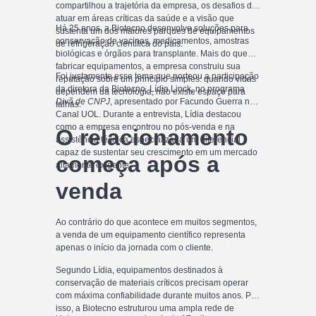
compartilhou a trajetória da empresa, os desafios de
atuar em áreas críticas da saúde e a visão que
Há 25 anos, a Biotecno desenvolve soluções para
sustenta um dos maiores parques de equipamentos
conservação de vacinas, medicamentos, amostras
de refrigeração científica do país.
biológicas e órgãos para transplante. Mais do que
fabricar equipamentos, a empresa construiu sua
Foi justamente esse tema que norteou a participação
reputação sobre um princípio simples: quando vidas
da diretora da Biotecno, Lídia Linck, no programa
dependem da tecnologia, não existe espaço para
Divã de CNPJ
, apresentado por Facundo Guerra no
falhas.
Canal UOL. Durante a entrevista, Lídia destacou
como a empresa encontrou no pós-venda e na
O relacionamento
assistência técnica especializada um diferencial
capaz de sustentar seu crescimento em um mercado
começa após a
altamente exigente.
venda
Ao contrário do que acontece em muitos segmentos,
a venda de um equipamento científico representa
apenas o início da jornada com o cliente.
Segundo Lídia, equipamentos destinados à
conservação de materiais críticos precisam operar
com máxima confiabilidade durante muitos anos. Por
isso, a Biotecno estruturou uma ampla rede de