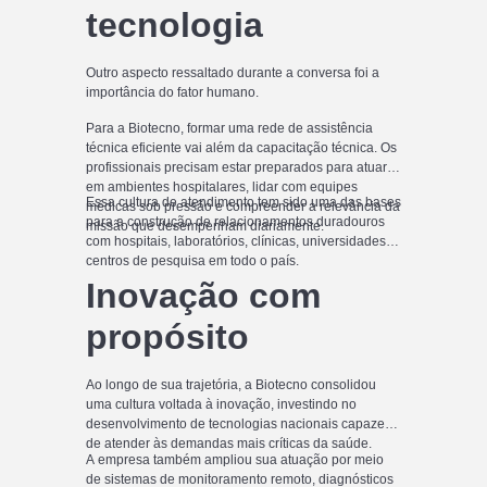
tecnologia
Outro aspecto ressaltado durante a conversa foi a
importância do fator humano.
Para a Biotecno, formar uma rede de assistência
técnica eficiente vai além da capacitação técnica. Os
profissionais precisam estar preparados para atuar
em ambientes hospitalares, lidar com equipes
Essa cultura de atendimento tem sido uma das bases
médicas sob pressão e compreender a relevância da
para a construção de relacionamentos duradouros
missão que desempenham diariamente.
com hospitais, laboratórios, clínicas, universidades e
centros de pesquisa em todo o país.
Inovação com
propósito
Ao longo de sua trajetória, a Biotecno consolidou
uma cultura voltada à inovação, investindo no
desenvolvimento de tecnologias nacionais capazes
de atender às demandas mais críticas da saúde.
A empresa também ampliou sua atuação por meio
de sistemas de monitoramento remoto, diagnósticos