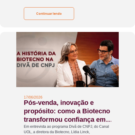
Continuar lendo
17/06/2026
Pós-venda, inovação e
propósito: como a Biotecno
transformou confiança em
diferencial competitivo
Em entrevista ao programa Divã de CNPJ, do Canal
UOL, a diretora da Biotecno, Lídia Linck,