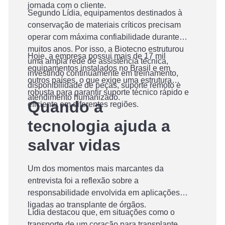
jornada com o cliente.
Segundo Lídia, equipamentos destinados à
conservação de materiais críticos precisam
operar com máxima confiabilidade durante
muitos anos. Por isso, a Biotecno estruturou
Hoje, a empresa possui mais de 17 mil
uma ampla rede de assistência técnica,
equipamentos instalados no Brasil e em
investindo continuamente em treinamento,
outros países, o que exige uma estrutura
disponibilidade de peças, suporte remoto e
robusta para garantir suporte técnico rápido e
atendimento humanizado.
Quando a
eficiente em diferentes regiões.
tecnologia ajuda a
salvar vidas
Um dos momentos mais marcantes da
entrevista foi a reflexão sobre a
responsabilidade envolvida em aplicações
ligadas ao transplante de órgãos.
Lídia destacou que, em situações como o
transporte de um coração para transplante,