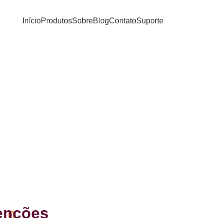
Início
Produtos
Sobre
Blog
Contato
Suporte
enções