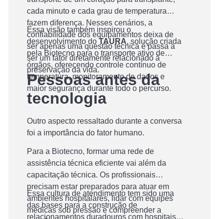
cada minuto e cada grau de temperatura
fazem diferença. Nesses cenários, a
Essa visão também inspirou o
confiabilidade dos equipamentos deixa de
desenvolvimento do
TAURA
, solução criada
ser apenas uma questão técnica e passa a
pela Biotecno para o transporte ativo de
ser um fator diretamente relacionado à
órgãos, oferecendo controle contínuo de
preservação da vida.
Pessoas antes da
temperatura, monitoramento de dados e
maior segurança durante todo o percurso.
tecnologia
Outro aspecto ressaltado durante a conversa
foi a importância do fator humano.
Para a Biotecno, formar uma rede de
assistência técnica eficiente vai além da
capacitação técnica. Os profissionais
precisam estar preparados para atuar em
Essa cultura de atendimento tem sido uma
ambientes hospitalares, lidar com equipes
das bases para a construção de
médicas sob pressão e compreender a
relacionamentos duradouros com hospitais,