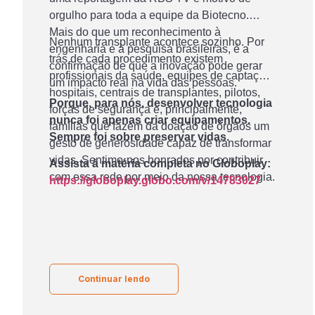
orgulho para toda a equipe da Biotecno.
Mais do que um reconhecimento à
Nenhum transplante acontece sozinho. Por
engenharia e à pesquisa brasileiras, é a
trás de cada procedimento existem
confirmação de que a inovação pode gerar
profissionais da saúde, equipes de captação,
um impacto real na vida das pessoas.
hospitais, centrais de transplantes, pilotos,
Porque, para nós, desenvolver tecnologia
forças de segurança e, principalmente,
nunca foi apenas criar equipamentos.
famílias que fazem da doação de órgãos um
Sempre foi sobre preservar vidas.
gesto de generosidade capaz de transformar
vidas. Sentimo-nos honrados por contribuir
Assista à matéria completa no Globoplay:
com essa rede por meio da nossa tecnologia.
https://globoplay.globo.com/v/14783027
Continuar lendo