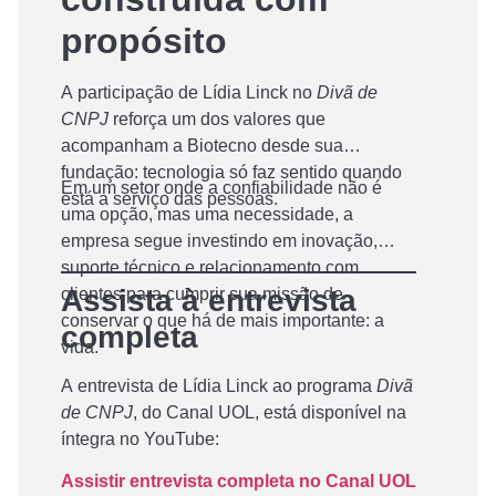
propósito
A participação de Lídia Linck no
Divã de
CNPJ
reforça um dos valores que
acompanham a Biotecno desde sua
fundação: tecnologia só faz sentido quando
Em um setor onde a confiabilidade não é
está a serviço das pessoas.
uma opção, mas uma necessidade, a
empresa segue investindo em inovação,
suporte técnico e relacionamento com
Assista à entrevista
clientes para cumprir sua missão de
conservar o que há de mais importante: a
completa
vida.
A entrevista de Lídia Linck ao programa
Divã
de CNPJ
, do Canal UOL, está disponível na
íntegra no YouTube:
Assistir entrevista completa no Canal UOL