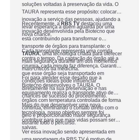
soluções voltadas à preservação da vida. O
levando esperança a
TAURA representa esse propósito: colocar a
pacientes que aguardam
inovação a serviço das pessoas, ajudando a
Recentemente, a
RBS TV
destacou uma
levar esperança a quem aguarda por uma
por um transplante
inovação desenvolvida pela Biotecno que
nova chance.
está contribuindo para transformar o
transporte de órgãos para transplante: o
Cada transplante representa uma corrida
TAURA
, uma tecnologia criada para oferecer
contra o tempo. Da captação do órgão até a
mais segurança durante um dos momentos
cirurgia, cada minuto faz diferença. Garantir
mais críticos da medicina.
que esse órgão seja transportado em
Foi para atender esse desafio que a
condições ideais pode influenciar
Biotecno desenvolveu o TAURA. O
diretamente na sua preservação e nas
equipamento realiza o transporte ativo de
chances de sucesso do procedimento.
órgãos com temperatura controlada de forma
Mais do que desenvolver uma nova
contínua, eliminando o contato direto com o
tecnologia, nosso objetivo sempre foi
gelo e proporcionando maior segurança
contribuir para que mais vidas possam ser
durante todo o percurso.
salvas.
Ver essa inovação sendo apresentada em
uma reportagem da RBS TV é motivo de