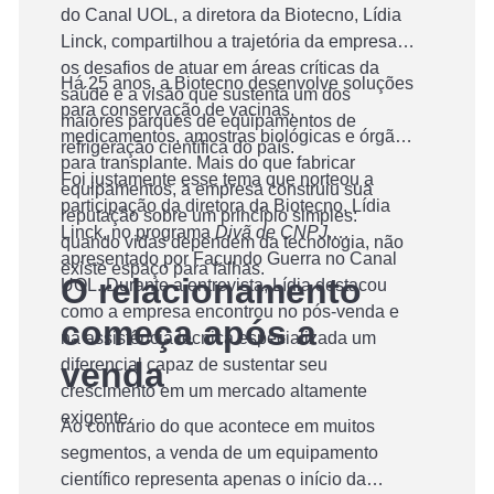
do Canal UOL, a diretora da Biotecno, Lídia
competitivo
Linck, compartilhou a trajetória da empresa,
os desafios de atuar em áreas críticas da
Há 25 anos, a Biotecno desenvolve soluções
saúde e a visão que sustenta um dos
para conservação de vacinas,
maiores parques de equipamentos de
medicamentos, amostras biológicas e órgãos
refrigeração científica do país.
para transplante. Mais do que fabricar
Foi justamente esse tema que norteou a
equipamentos, a empresa construiu sua
participação da diretora da Biotecno, Lídia
reputação sobre um princípio simples:
Linck, no programa
Divã de CNPJ
,
quando vidas dependem da tecnologia, não
apresentado por Facundo Guerra no Canal
existe espaço para falhas.
O relacionamento
UOL. Durante a entrevista, Lídia destacou
como a empresa encontrou no pós-venda e
começa após a
na assistência técnica especializada um
diferencial capaz de sustentar seu
venda
crescimento em um mercado altamente
exigente.
Ao contrário do que acontece em muitos
segmentos, a venda de um equipamento
científico representa apenas o início da