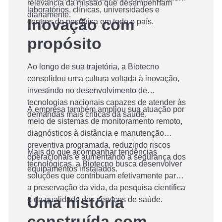
relevância da missão que desempenham
laboratórios, clínicas, universidades e
diariamente.
Inovação com
centros de pesquisa em todo o país.
propósito
Ao longo de sua trajetória, a Biotecno
consolidou uma cultura voltada à inovação,
investindo no desenvolvimento de
tecnologias nacionais capazes de atender às
A empresa também ampliou sua atuação por
demandas mais críticas da saúde.
meio de sistemas de monitoramento remoto,
diagnósticos à distância e manutenção
preventiva programada, reduzindo riscos
Mais do que acompanhar tendências
operacionais e aumentando a segurança dos
tecnológicas, a Biotecno busca desenvolver
equipamentos instalados.
soluções que contribuam efetivamente para
a preservação da vida, da pesquisa científica
Uma história
e da qualidade dos serviços de saúde.
construída com