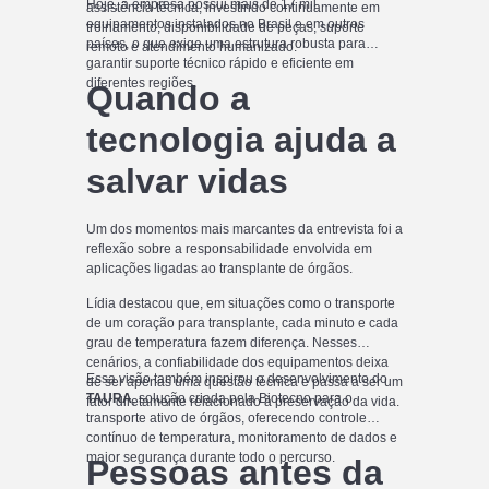
Hoje, a empresa possui mais de 17 mil
assistência técnica, investindo continuamente em
equipamentos instalados no Brasil e em outros
treinamento, disponibilidade de peças, suporte
países, o que exige uma estrutura robusta para
remoto e atendimento humanizado.
garantir suporte técnico rápido e eficiente em
diferentes regiões.
Quando a
tecnologia ajuda a
salvar vidas
Um dos momentos mais marcantes da entrevista foi a
reflexão sobre a responsabilidade envolvida em
aplicações ligadas ao transplante de órgãos.
Lídia destacou que, em situações como o transporte
de um coração para transplante, cada minuto e cada
grau de temperatura fazem diferença. Nesses
cenários, a confiabilidade dos equipamentos deixa
Essa visão também inspirou o desenvolvimento do
de ser apenas uma questão técnica e passa a ser um
TAURA
, solução criada pela Biotecno para o
fator diretamente relacionado à preservação da vida.
transporte ativo de órgãos, oferecendo controle
contínuo de temperatura, monitoramento de dados e
maior segurança durante todo o percurso.
Pessoas antes da