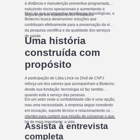
à distância e manutenção preventiva programada,
reduzindo riscos operacionais e aumentando a
Mais do que acompanhar tendências tecnológicas, a
segurança dos equipamentos instalados.
Biotecno busca desenvolver soluções que
contribuam efetivamente para a preservação da vida,
da pesquisa científica e da qualidade dos serviços
de saúde.
Uma história
construída com
propósito
A participação de Lídia Linck no
Divã de CNPJ
reforça um dos valores que acompanham a Biotecno
desde sua fundação: tecnologia só faz sentido
quando está a serviço das pessoas.
Em um setor onde a confiabilidade não é uma opção,
mas uma necessidade, a empresa segue investindo
em inovação, suporte técnico e relacionamento com
clientes para cumprir sua missão de conservar o que
há de mais importante: a vida.
Assista à entrevista
completa