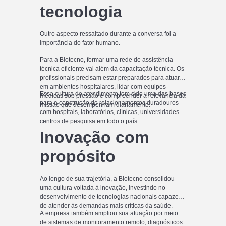
tecnologia
Outro aspecto ressaltado durante a conversa foi a
importância do fator humano.
Para a Biotecno, formar uma rede de assistência
técnica eficiente vai além da capacitação técnica. Os
profissionais precisam estar preparados para atuar
em ambientes hospitalares, lidar com equipes
Essa cultura de atendimento tem sido uma das bases
médicas sob pressão e compreender a relevância da
para a construção de relacionamentos duradouros
missão que desempenham diariamente.
com hospitais, laboratórios, clínicas, universidades e
centros de pesquisa em todo o país.
Inovação com
propósito
Ao longo de sua trajetória, a Biotecno consolidou
uma cultura voltada à inovação, investindo no
desenvolvimento de tecnologias nacionais capazes
de atender às demandas mais críticas da saúde.
A empresa também ampliou sua atuação por meio
de sistemas de monitoramento remoto, diagnósticos