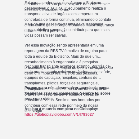
Foi para atender esse desafio que a Biotecno
diretamente na sua preservação e nas chances de
desenvolveu o TAURA. O equipamento realiza o
sucesso do procedimento.
transporte ativo de órgãos com temperatura
controlada de forma contínua, eliminando o contato
Mais do que desenvolver uma nova tecnologia,
direto com o gelo e proporcionando maior segurança
nosso objetivo sempre foi contribuir para que mais
durante todo o percurso.
vidas possam ser salvas.
Ver essa inovação sendo apresentada em uma
reportagem da RBS TV é motivo de orgulho para
toda a equipe da Biotecno. Mais do que um
reconhecimento à engenharia e à pesquisa
Nenhum transplante acontece sozinho. Por trás de
brasileiras, é a confirmação de que a inovação pode
cada procedimento existem profissionais da saúde,
gerar um impacto real na vida das pessoas.
equipes de captação, hospitais, centrais de
transplantes, pilotos, forças de segurança e,
Porque, para nós, desenvolver tecnologia nunca
principalmente, famílias que fazem da doação de
foi apenas criar equipamentos. Sempre foi sobre
órgãos um gesto de generosidade capaz de
preservar vidas.
transformar vidas. Sentimo-nos honrados por
contribuir com essa rede por meio da nossa
Assista à matéria completa no Globoplay:
tecnologia.
https://globoplay.globo.com/v/14783027