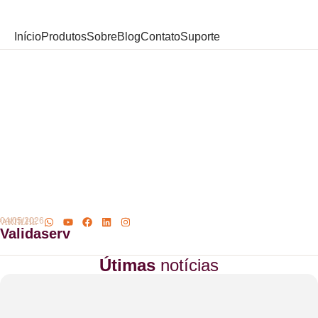
Início
Produtos
Sobre
Blog
Contato
Suporte
04/05/2026
Validaserv
Útimas
notícias