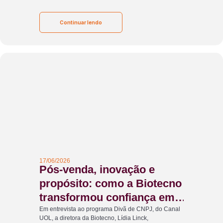
Continuar lendo
17/06/2026
Pós-venda, inovação e
propósito: como a Biotecno
transformou confiança em
diferencial competitivo
Em entrevista ao programa Divã de CNPJ, do Canal
UOL, a diretora da Biotecno, Lídia Linck,