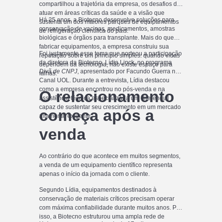
compartilhou a trajetória da empresa, os desafios de
atuar em áreas críticas da saúde e a visão que
Há 25 anos, a Biotecno desenvolve soluções para
sustenta um dos maiores parques de equipamentos
conservação de vacinas, medicamentos, amostras
de refrigeração científica do país.
biológicas e órgãos para transplante. Mais do que
fabricar equipamentos, a empresa construiu sua
Foi justamente esse tema que norteou a participação
reputação sobre um princípio simples: quando vidas
da diretora da Biotecno, Lídia Linck, no programa
dependem da tecnologia, não existe espaço para
Divã de CNPJ
, apresentado por Facundo Guerra no
falhas.
Canal UOL. Durante a entrevista, Lídia destacou
como a empresa encontrou no pós-venda e na
O relacionamento
assistência técnica especializada um diferencial
capaz de sustentar seu crescimento em um mercado
começa após a
altamente exigente.
venda
Ao contrário do que acontece em muitos segmentos,
a venda de um equipamento científico representa
apenas o início da jornada com o cliente.
Segundo Lídia, equipamentos destinados à
conservação de materiais críticos precisam operar
com máxima confiabilidade durante muitos anos. Por
isso, a Biotecno estruturou uma ampla rede de