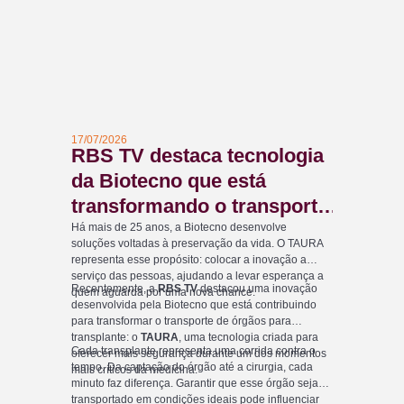
17/07/2026
RBS TV destaca tecnologia
da Biotecno que está
transformando o transporte
de órgãos e levando
Há mais de 25 anos, a Biotecno desenvolve
soluções voltadas à preservação da vida. O TAURA
esperança a pacientes que
representa esse propósito: colocar a inovação a
serviço das pessoas, ajudando a levar esperança a
aguardam por um
Recentemente, a
RBS TV
destacou uma inovação
quem aguarda por uma nova chance.
transplante
desenvolvida pela Biotecno que está contribuindo
para transformar o transporte de órgãos para
transplante: o
TAURA
, uma tecnologia criada para
Cada transplante representa uma corrida contra o
oferecer mais segurança durante um dos momentos
tempo. Da captação do órgão até a cirurgia, cada
mais críticos da medicina.
minuto faz diferença. Garantir que esse órgão seja
transportado em condições ideais pode influenciar