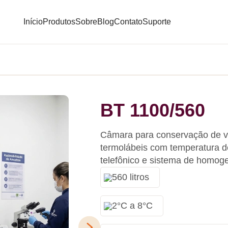
Início
Produtos
Sobre
Blog
Contato
Suporte
BT 1100/560
Câmara para conservação de v
termolábeis com temperatura d
telefônico e sistema de homog
560 litros
2°C a 8°C