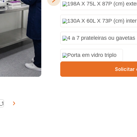
198A X 75L X 87P (cm) exte
130A X 60L X 73P (cm) inte
4 a 7 prateleiras ou gavetas
Porta em vidro triplo
Solicita