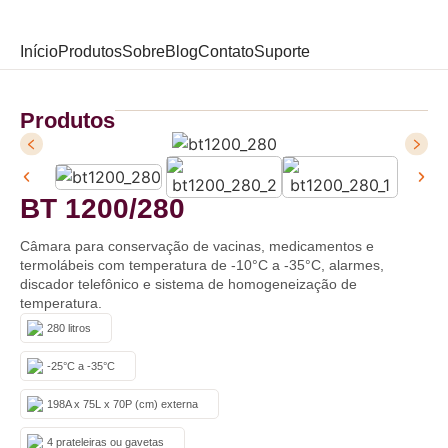
Início
Produtos
Sobre
Blog
Contato
Suporte
Produtos
BT 1200/280
Câmara para conservação de vacinas, medicamentos e
termolábeis com temperatura de -10°C a -35°C, alarmes,
discador telefônico e sistema de homogeneização de
temperatura.
280 litros
-25°C a -35°C
198A x 75L x 70P (cm) externa
4 prateleiras ou gavetas