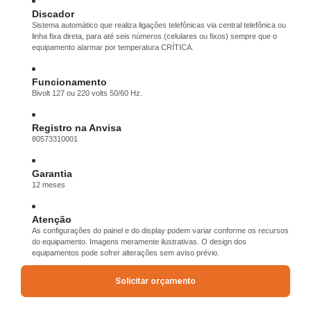
Discador
Sistema automático que realiza ligações telefônicas via central telefônica ou
linha fixa direta, para até seis números (celulares ou fixos) sempre que o
equipamento alarmar por temperatura CRÍTICA.
Funcionamento
Bivolt 127 ou 220 volts 50/60 Hz.
Registro na Anvisa
80573310001
Garantia
12 meses
Atenção
As configurações do painel e do display podem variar conforme os recursos
do equipamento. Imagens meramente ilustrativas. O design dos
equipamentos pode sofrer alterações sem aviso prévio.
Solicitar orçamento