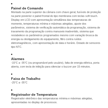
Painel de Comando
Montado na parte superior da câmara com chave geral, fusíveis de proteção
na parte posterior e painel frontal do tipo membrana com teclas soft-touch.
Display em LCD com apresentação simultânea das temperaturas de
momento, temperaturas mínima e máximas atingidas, ajuste dos
parâmetros, sistema de verificação automática da programação, sistema de
travamento da programação contra manuseio inadvertido, sistema que
restabelece os parâmetros programados mesmo com variação brusca da
energia ou desligamento do equipamento, filtro contra ruídos
eletromagnéticos, com apresentação de data e horário. Dotado de sensores
tipo NTC.
Alarmes
-15°C a -35°C (ou programável pelo usuário), falta de energia elétrica, porta
aberta, com tecla de inibição para silenciar o buzzer por 15 minutos.
Faixa de Trabalho
-25°C a -35°C
Registrador de Temperatura
Registrador eletrônico das temperaturas mínima e máximas atingidas,
apresentadas no display de processos.