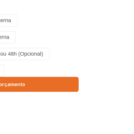
terna
erna
ou 48h (Opcional)
r orçamento