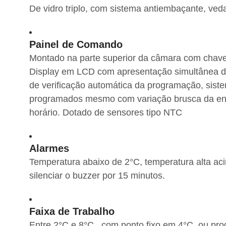
De vidro triplo, com sistema antiembaçante, veda
Painel de Comando
Montado na parte superior da câmara com chave ge
Display em LCD com apresentação simultânea da
de verificação automática da programação, sist
programados mesmo com variação brusca da energ
horário. Dotado de sensores tipo NTC
Alarmes
Temperatura abaixo de 2°C, temperatura alta acim
silenciar o buzzer por 15 minutos.
Faixa de Trabalho
Entre 2°C e 8°C , com ponto fixo em 4°C, ou pro