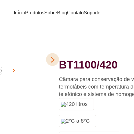
Início
Produtos
Sobre
Blog
Contato
Suporte
BT1100/420
Câmara para conservação de v
termolábeis com temperatura d
telefônico e sistema de homog
420 litros
2°C a 8°C