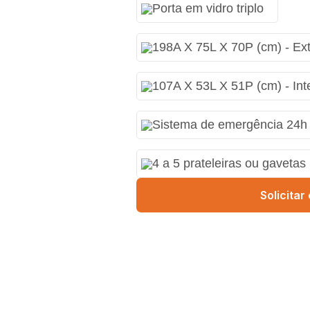
Porta em vidro triplo
198A X 75L X 70P (cm) - Ex
107A X 53L X 51P (cm) - Int
Sistema de emergência 24h 
4 a 5 prateleiras ou gavetas
Solicita