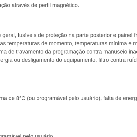
ção através de perfil magnético.
ral, fusíveis de proteção na parte posterior e painel f
s temperaturas de momento, temperaturas mínima e máx
ema de travamento da programação contra manuseio inad
ia ou desligamento do equipamento, filtro contra ruí
a de 8°C (ou programável pelo usuário), falta de energia
gramável pelo usuário.