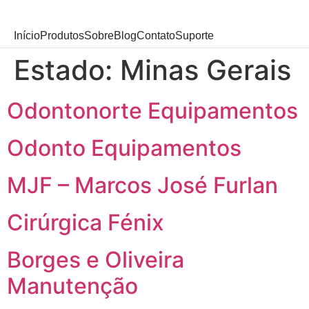
Início
Produtos
Sobre
Blog
Contato
Suporte
Estado:
Minas Gerais
Odontonorte Equipamentos
Odonto Equipamentos
MJF – Marcos José Furlan
Cirúrgica Fénix
Borges e Oliveira
Manutenção